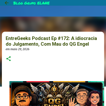
Blog Grupo ELANE
Pular para
EntreGeeks Podcast Ep #172: A idiocracia
do Julgamento, Com Mau do QG Engel
em
maio 29, 2026