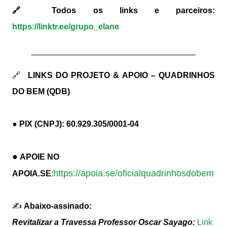
🔗 Todos os links e parceiros:
https://linktr.ee/grupo_elane
____________________________________
🔗
LINKS DO PROJETO & APOIO – QUADRINHOS
DO BEM (QDB)
● PIX (CNPJ):
60.929.305/0001-04
●
APOIE NO
https://apoia.se/oficialquadrinhosdobem
APOIA.SE
:
✍️
Abaixo-assinado:
Revitalizar a Travessa Professor Oscar Sayago:
Link