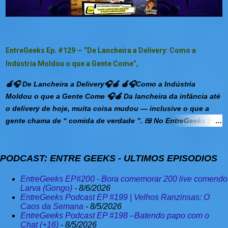
pelas sumerianas também eram usadas em cerimônias
religiosas. Essas cervejeiras eram muito respeitadas, também
vistas como sacerdotisas da deusa da cerveja, Ninkasi. A
história da Deusa Ninkasi Ninkasi,fruto de uma relação entre
EntreGeeks Ep. #129 — “De Lancheira a Delivery: Como a
irmãos, pois antigamente não era considerado incesto
Indústria Moldou o que a Gente Come”,
relações entre irmãos. Seu pai, Enki, era o Deus das águas
doces e sua mãe Ninti, ou Ninhursag, que era a Deusa dos
🍎🎧 De Lancheira a Delivery🎧🍎 🍎🎧Como a Indústria
Relevos e a Deusa-Mãe do Pantheon sumério. Ela também...
Moldou o que a Gente Come 🎧🍎 Da lancheira da infância até
o delivery de hoje, muita coisa mudou — inclusive o que a
gente chama de “ comida de verdade ”. 🍱 No EntreGeeks Ep.
#129 , Léo Eddie e Mister Ichi recebem a Dra. Cássia ,
nutricionista especializada em adultos e pediatria , pra uma
PODCAST: ENTRE GEEKS - ULTIMOS EPISODIOS
conversa saborosa (e cheia de verdades) sobre como a
indústria, o marketing e a correria do dia a dia moldaram
EntreGeeks EP#200 - Bora comemorar 200 live comendo
nossos hábitos alimentares. 🚀 Entre risadas, lembranças
Larva (Gongo)
- 8/6/2026
nostálgicas e revelações curiosas (tipo a história real da
EntreGeeks Podcast EP #199 | Velhos Ranzinsas: O
cobrança da Sabesp com maquininha 💳😂), o trio mergulha
Caos da Semana
- 8/5/2026
EntreGeeks Podcast EP #198 –Batendo papo com o
em temas como: A batalha “ Lancheira Raiz vs. Lancheira
Chat (+16)
- 8/5/2026