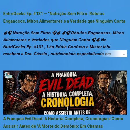
EntreGeeks Ep. #131 — “Nutrição Sem Filtro: Rótulos
Enganosos, Mitos Alimentares e a Verdade que Ninguém Conta
🍎🎧 Nutrição Sem Filtro 🎧🍎 🍎🎧 Rótulos Enganosos, Mitos
Alimentares e Verdades que Ninguém Conta 🎧🍎 No
NutriGeeks Ep. #131 , Léo Eddie Confuso e Mister Ichi
recebem a Dra. Cássia , nutricionista especializada em
adultos e pediatria, para um papo direto, afiado e com aquele
toque bem-humorado sobre o que realmente estamos
comendo — e o que achamos que estamos comendo. 😅
Entre revelações chocantes, risadas inevitáveis e umas
verdades que doem mais que exame de jejum, o trio mergulha
em temas como: 🍫 A ilusão do “100% açúcar zero” — porque
rótulo bonito não significa nada… e zero nunca é zero . 🥛
Sem lactose que… tem lactose? — a diferença entre
marketing e realidade, e como a indústria usa lactase pra
A Franquia Evil Dead: A História Completa, Cronologia e Como
confundir geral. ☕ “100% café” com um toque de serragem —
Assistir Antes de "A Morte do Demônio: Em Chamas