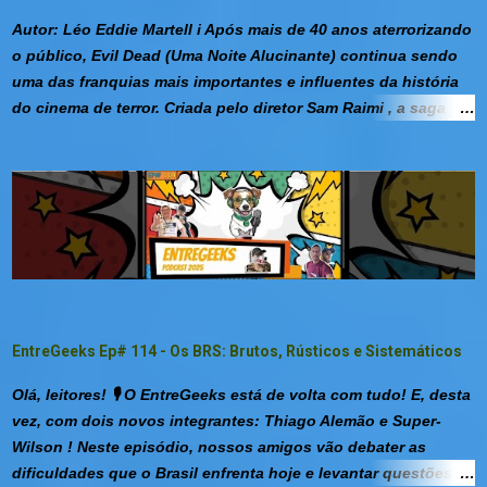
sim, isso existe; sim, é permitido; sim, você provavelmente já
tomou. 🍠 O doce da infância que não era abóbora — o
Autor: Léo Eddie Martell i Após mais de 40 anos aterrorizando
famoso coraçãozinho revelado: era batata com corante e
o público, Evil Dead (Uma Noite Alucinante) continua sendo
ninguém percebeu (até hoje). ...
uma das franquias mais importantes e influentes da história
do cinema de terror. Criada pelo diretor Sam Raimi , a saga
conquistou milhões de fãs ao combinar horror sobrenatural,
humor ácido, violência exagerada e personagens
inesquecíveis. O que começou como um pequeno filme
independente, produzido com poucos recursos e muita
criatividade, transformou-se em um fenômeno cult mundial
que influenciou gerações de cineastas e redefiniu a forma de
produzir filmes de terror de baixo orçamento . Ao longo das
décadas, a franquia se reinventou diversas vezes sem
abandonar seus elementos mais marcantes: o misterioso
EntreGeeks Ep# 114 - Os BRS: Brutos, Rústicos e Sistemáticos
Necronomicon Ex-Mortis , os terríveis Deadites e o
carismático anti-herói Ash Williams . INTRODUÇÃO Poucas
Olá, leitores! 🎙️ O EntreGeeks está de volta com tudo! E, desta
franquias conseguiram permanecer relevantes por tanto
vez, com dois novos integrantes: Thiago Alemão e Super-
tempo quanto Evil Dead. Mesmo após mais de quatro
Wilson ! Neste episódio, nossos amigos vão debater as
décadas, novos filmes continuam expandindo esse univ...
dificuldades que o Brasil enfrenta hoje e levantar questões