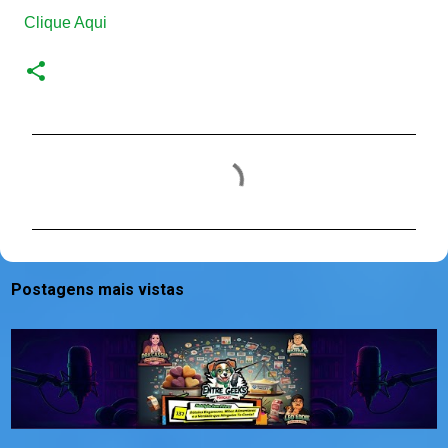
Clique Aqui
C
o
m
e
n
Postagens mais vistas
t
á
r
i
o
s