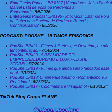
Nutella ” — o que mudou entre gerações; A “ Armadilha da
EntreGeeks Podcast EP #197 | Vingadores: Juízo Final: A
Praticidade ” — como o corre moderno nos empurrou pros
Marvel Está de Volta ou Perdemos a
Esperança?
- 8/5/2026
ultraprocessados ; A “ Geração do Rótulo FIT ” — produtos
EntreGeeks Podcast EP#196 - Idiocracia: Estamos Fora
“zero” que enganam bonito; E o inspirador “ Cachorro Velho
da Caixa ou a Sociedade Perdeu o Rumo? |
Aprende Truque Novo ” — mostrando que mudar hábitos é
ConfusoCast 02
- 8/5/2026
possível, mesmo...
PODCAST: PODSHE - ULTIMOS EPISODIOS
PodShe EP#21 - Filmes & Series que Deveriam, ou não,
ter continuação!
- 7/14/2024
PodShe EP#20 - A REALIDADE DO
EMPREENDEDORISMO & LOJA PODSHE
STORE!
- 7/7/2024
PodShe EP#19 - Filmes que ainda serão lançados esse
ano!
- 7/1/2024
PodShe EP#18: Empreendedorismo - Romantismo VS
Realidade!
- 6/23/2024
PodShe EP#17 - Colorimetria e Visagismo!
- 6/16/2024
TikTok Blog Grupo ELANE
@bloggrupoelane