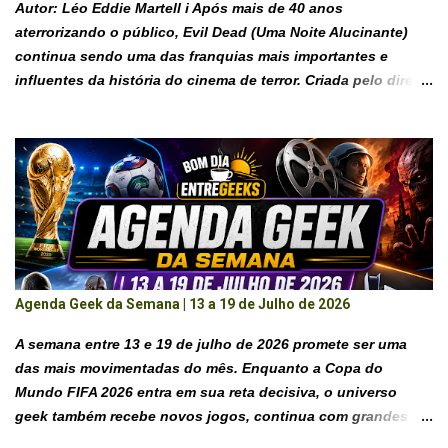
Autor: Léo Eddie Martell i Após mais de 40 anos
aterrorizando o público, Evil Dead (Uma Noite Alucinante)
continua sendo uma das franquias mais importantes e
influentes da história do cinema de terror. Criada pelo diretor
Sam Raimi , a saga conquistou milhões de fãs ao combinar
horror sobrenatural, humor ácido, violência exagerada e
personagens inesquecíveis. O que começou como um
pequeno filme independente, produzido com poucos
recursos e muita criatividade, transformou-se em um
fenômeno cult mundial que influenciou gerações de
cineastas e redefiniu a forma de produzir filmes de terror de
baixo orçamento . Ao longo das décadas, a franquia se
reinventou diversas vezes sem abandonar seus elementos
Agenda Geek da Semana | 13 a 19 de Julho de 2026
mais marcantes: o misterioso Necronomicon Ex-Mortis , os
terríveis Deadites e o carismático anti-herói Ash Williams .
A semana entre 13 e 19 de julho de 2026 promete ser uma
INTRODUÇÃO Poucas franquias conseguiram permanecer
das mais movimentadas do mês. Enquanto a Copa do
relevantes por tanto tempo quanto Evil Dead. Mesmo após
Mundo FIFA 2026 entra em sua reta decisiva, o universo
mais de quatro décadas, novos filmes continuam
geek também recebe novos jogos, continua com grandes
expandindo esse univ...
estreias nos cinemas e oferece diversas atrações para quem