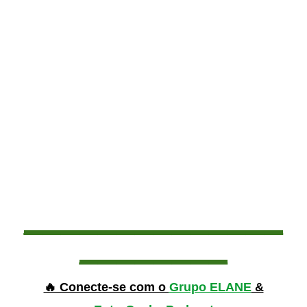
______________
________
🔥 Conecte-se com o
Grupo ELANE
&