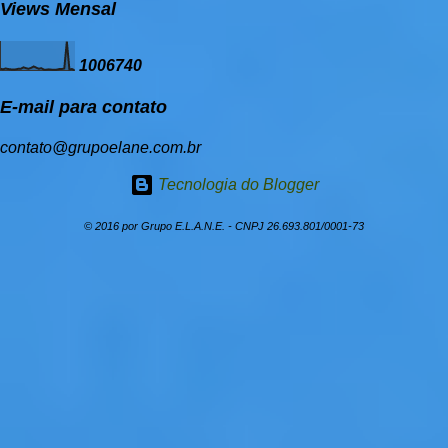
Views Mensal
plataforma de podcast da sua escolha, mas colocamos aqui
o Spotify pra lhe ajudar: _______________...
1
0
0
6
7
4
0
E-mail para contato
contato@grupoelane.com.br
Tecnologia do Blogger
© 2016 por Grupo E.L.A.N.E. - CNPJ 26.693.801/0001­-73